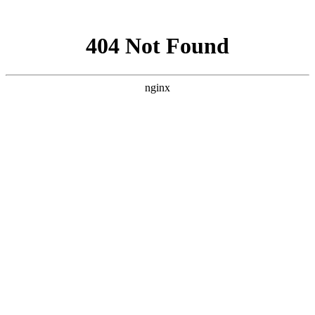
网站地图
新能源电机生产线
电动汽车输送线
充电桩生产线
开关柜流
水线
断路器生产线
物流输送线
汽车生产线
专机、自动化设
备
板链式流水线
差速链式流水线
皮带式流水线
木板线
流
水线
生产线
流水线设备
生产流水线
温岭万新（奥
托泰）－
www.aotuotai.com
制造商及供应商.
首页
关于我们
新闻动态
产品目录
销售网络
技术研发
人才发展
发送询盘
联系我们