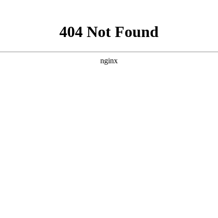
水线
断路器生产线
物流输送线
汽车生产线
专机、自动化设
全国客服热线：800 857 6676(座机) 400 826
3626(手机)