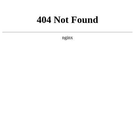
网站地图
新能源电机生产线
电动汽车输送线
充电桩生产线
开关柜流
水线
断路器生产线
物流输送线
汽车生产线
专机、自动化设
备
板链式流水线
差速链式流水线
皮带式流水线
木板线
流
水线
生产线
流水线设备
生产流水线
温岭万新（奥
托泰）－
www.aotuotai.com
制造商及供应商.
首页
关于我们
新闻动态
产品目录
销售网络
技术研发
人才发展
发送询盘
联系我们