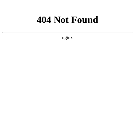
网站地图
新能源电机生产线
电动汽车输送线
充电桩生产线
开关柜流
水线
断路器生产线
物流输送线
差速链总装线
按摩椅流水线
差速链总装线
按摩椅流水线
差速链总装线
电动工具总装线
水
泵装配线
家电总装线
差速链总装线
差速链总装线
电脑总装流
水线
流水线
生产线
流水线设备
生产流水线
温岭万新（奥
托泰）－
www.aotuotai.com
制造商及供应商.
首页
关于我们
新闻动态
产品目录
销售网络
技术研发
人才发展
发送询盘
联系我们