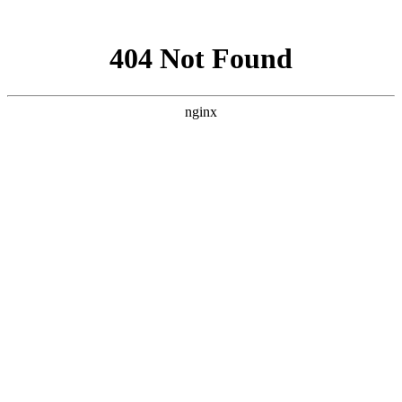
网站地图
新能源电机生产线
电动汽车输送线
充电桩生产线
开关柜流
水线
断路器生产线
物流输送线
高压开关柜流水线
电柜箱装
配线
电柜箱生产线
电柜箱流水线
电柜箱总装线厂家
配电柜生
产线
高压开关柜流水线
电柜箱装配线
电柜箱生产线
电柜箱流
水线
电柜箱总装线厂家
流水线
生产线
流水线设备
生产流水线
温岭万新（奥
托泰）－
www.aotuotai.com
制造商及供应商.
首页
关于我们
新闻动态
产品目录
销售网络
技术研发
人才发展
发送询盘
联系我们